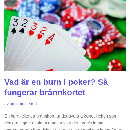
Vad är en burn i poker? Så
fungerar brännkortet
av
spelapoker.net
En burn, eller ett brännkort, är det översta kortet i leken som
dealern lägger åt sidan utan att visa det, precis innan
gemensamma kort delas ut. Kortet tas ur spel och ingen får se