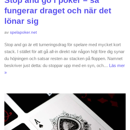
Stop and go i poker – så
fungerar draget och när det
lönar sig
av
spelapoker.net
Stop and go är ett turneringsdrag för spelare med mycket kort
stack. I stället för att gå all-in direkt när någon höjt före dig synar
du höjningen och satsar resten av stacken på floppen. Namnet
beskriver just detta: du stoppar upp med en syn, och…
Läs mer
»