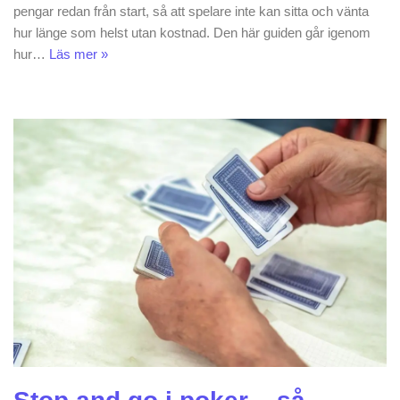
pengar redan från start, så att spelare inte kan sitta och vänta
hur länge som helst utan kostnad. Den här guiden går igenom
hur…
Läs mer »