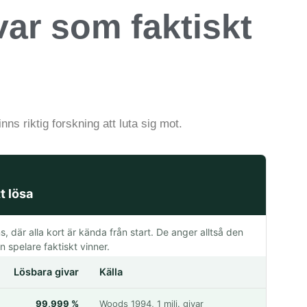
ar som faktiskt
nns riktig forskning att luta sig mot.
t lösa
, där alla kort är kända från start. De anger alltså den
 spelare faktiskt vinner.
Lösbara givar
Källa
99,999 %
Woods 1994, 1 milj. givar