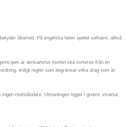
tyder tålamod. På engelska heter spelet solitaire, alltså
dprincipen är densamma: korten ska sorteras från en
ordning, enligt regler som begränsar vilka drag som är
nns ingen motståndare. Utmaningen ligger i givens struktur.