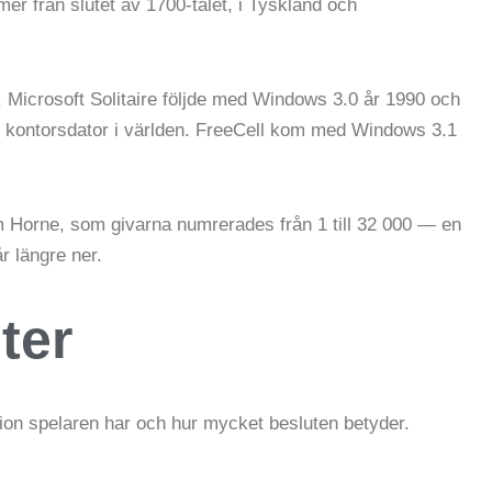
er från slutet av 1700-talet, i Tyskland och
e. Microsoft Solitaire följde med Windows 3.0 år 1990 och
rje kontorsdator i världen. FreeCell kom med Windows 3.1
m Horne, som givarna numrerades från 1 till 32 000 — en
år längre ner.
ter
ion spelaren har och hur mycket besluten betyder.