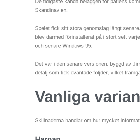
De tidigaste kända beläggen för patiens komm
Skandinavien.
Spelet fick sitt stora genomslag långt senar
blev därmed förinstallerat på i stort sett va
och senare Windows 95.
Det var i den senare versionen, byggd av Ji
detalj som fick oväntade följder, vilket framg
Vanliga varian
Skillnaderna handlar om hur mycket informat
Harpan