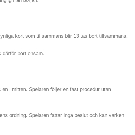
nglig från början.
ynliga kort som tillsammans blir 13 tas bort tillsammans.
 därför bort ensam.
 en i mitten. Spelaren följer en fast procedur utan
vens ordning. Spelaren fattar inga beslut och kan varken