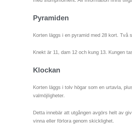
med slumpmoment. All information finns tillgä
Pyramiden
Korten läggs i en pyramid med 28 kort. Två s
Knekt är 11, dam 12 och kung 13. Kungen tas
Klockan
Korten läggs i tolv högar som en urtavla, plus
valmöjligheter.
Detta innebär att utgången avgörs helt av gi
vinna eller förlora genom skicklighet.