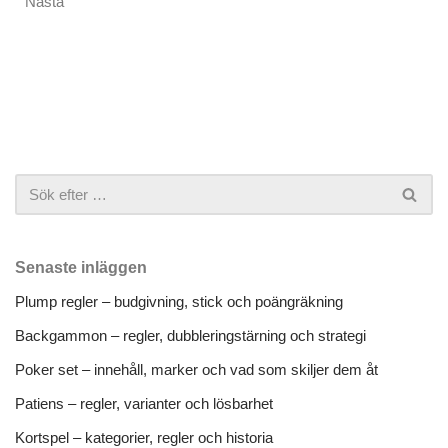
Nästa
Senaste inläggen
Plump regler – budgivning, stick och poängräkning
Backgammon – regler, dubbleringstärning och strategi
Poker set – innehåll, marker och vad som skiljer dem åt
Patiens – regler, varianter och lösbarhet
Kortspel – kategorier, regler och historia