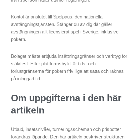
Kontot är anslutet till Spelpaus, den nationella
avstängningstjänsten. Stänger du av dig där gäller
avstängningen allt licensierat spel i Sverige, inklusive
pokern.
Bolaget måste erbjuda insättningsgränser och verktyg för
självtest. Efter plattformsbytet är tids- och
förlustgränserna för pokern frivilliga att sätta och räknas
på inloggad tid.
Om uppgifterna i den här
artikeln
Utbud, insatsnivåer, turneringsscheman och prispotter
förändras löpande. Den här artikeln beskriver strukturen