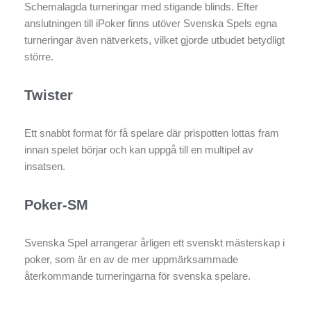
Schemalagda turneringar med stigande blinds. Efter
anslutningen till iPoker finns utöver Svenska Spels egna
turneringar även nätverkets, vilket gjorde utbudet betydligt
större.
Twister
Ett snabbt format för få spelare där prispotten lottas fram
innan spelet börjar och kan uppgå till en multipel av
insatsen.
Poker-SM
Svenska Spel arrangerar årligen ett svenskt mästerskap i
poker, som är en av de mer uppmärksammade
återkommande turneringarna för svenska spelare.