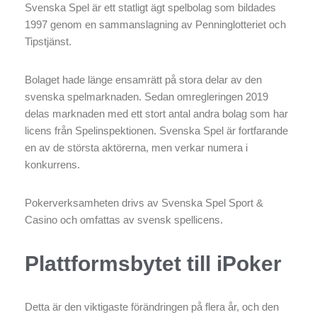
Svenska Spel är ett statligt ägt spelbolag som bildades
1997 genom en sammanslagning av Penninglotteriet och
Tipstjänst.
Bolaget hade länge ensamrätt på stora delar av den
svenska spelmarknaden. Sedan omregleringen 2019
delas marknaden med ett stort antal andra bolag som har
licens från Spelinspektionen. Svenska Spel är fortfarande
en av de största aktörerna, men verkar numera i
konkurrens.
Pokerverksamheten drivs av Svenska Spel Sport &
Casino och omfattas av svensk spellicens.
Plattformsbytet till iPoker
Detta är den viktigaste förändringen på flera år, och den