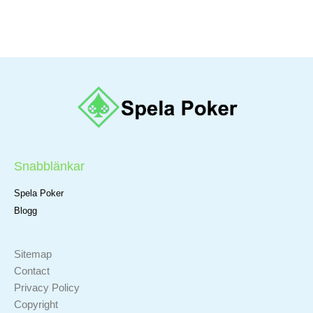
Snabblänkar
Spela Poker
Blogg
Sitemap
Contact
Privacy Policy
Copyright