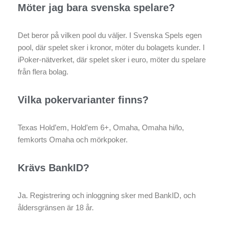
Möter jag bara svenska spelare?
Det beror på vilken pool du väljer. I Svenska Spels egen
pool, där spelet sker i kronor, möter du bolagets kunder. I
iPoker-nätverket, där spelet sker i euro, möter du spelare
från flera bolag.
Vilka pokervarianter finns?
Texas Hold’em, Hold’em 6+, Omaha, Omaha hi/lo,
femkorts Omaha och mörkpoker.
Krävs BankID?
Ja. Registrering och inloggning sker med BankID, och
åldersgränsen är 18 år.