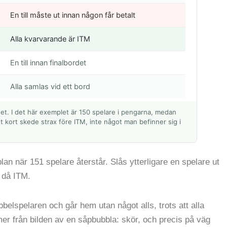
En till måste ut innan någon får betalt
Alla kvarvarande är ITM
En till innan finalbordet
Alla samlas vid ett bord
rdet. I det här exemplet är 150 spelare i pengarna, medan
tt kort skede strax före ITM, inte något man befinner sig i
blan när 151 spelare återstår. Slås ytterligare en spelare ut
 då ITM.
elspelaren och går hem utan något alls, trots att alla
er från bilden av en såpbubbla: skör, och precis på väg