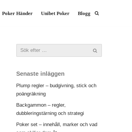
Poker Händer
Unibet Poker
Blogg
Senaste inläggen
Plump regler – budgivning, stick och
poängräkning
Backgammon – regler,
dubbleringstärning och strategi
Poker set – innehåll, marker och vad