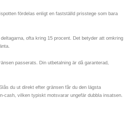
Prispotten fördelas enligt en fastställd prisstege som bara
deltagarna, ofta kring 15 procent. Det betyder att omkring
änta.
gränsen passerats. Din utbetalning är då garanterad,
Slås du ut direkt efter gränsen får du den lägsta
min-cash, vilken typiskt motsvarar ungefär dubbla insatsen.