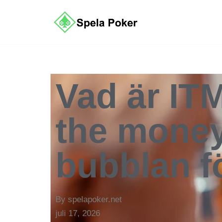
Hoppa
till
innehåll
Vad är ITM
the mone
bubblan fö
By
spelapoker.net
juli 17, 2026