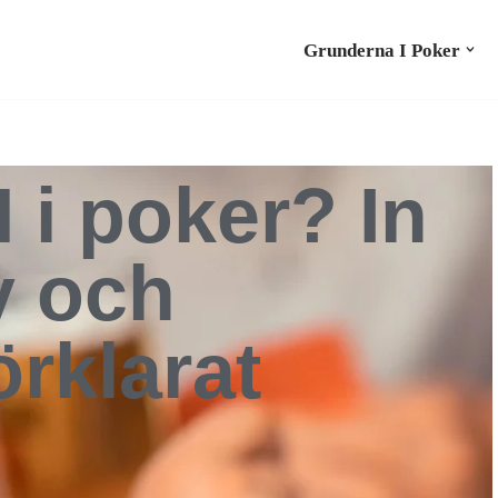
Grunderna I Poker
 i poker? In
y och
rklarat