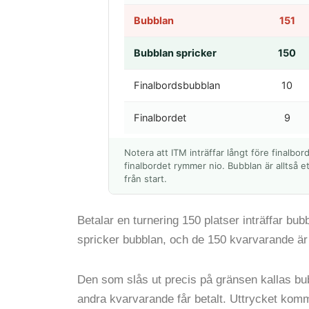
Bubblan
151
Bubblan spricker
150
Finalbordsbubblan
10
Finalbordet
9
Notera att ITM inträffar långt före finalbo
finalbordet rymmer nio. Bubblan är alltså e
från start.
Betalar en turnering 150 platser inträffar bub
spricker bubblan, och de 150 kvarvarande är
Den som slås ut precis på gränsen kallas bubb
andra kvarvarande får betalt. Uttrycket komm