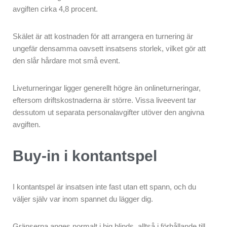
avgiften cirka 4,8 procent.
Skälet är att kostnaden för att arrangera en turnering är
ungefär densamma oavsett insatsens storlek, vilket gör att
den slår hårdare mot små event.
Liveturneringar ligger generellt högre än onlineturneringar,
eftersom driftskostnaderna är större. Vissa liveevent tar
dessutom ut separata personalavgifter utöver den angivna
avgiften.
Buy-in i kontantspel
I kontantspel är insatsen inte fast utan ett spann, och du
väljer själv var inom spannet du lägger dig.
Gränserna anges normalt i big blinds, alltså i förhållande till