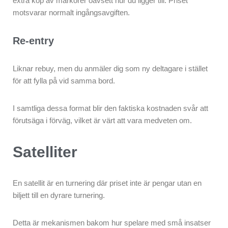
extra köp av markörer oavsett hur du ligger till. Priset
motsvarar normalt ingångsavgiften.
Re-entry
Liknar rebuy, men du anmäler dig som ny deltagare i stället
för att fylla på vid samma bord.
I samtliga dessa format blir den faktiska kostnaden svår att
förutsäga i förväg, vilket är värt att vara medveten om.
Satelliter
En satellit är en turnering där priset inte är pengar utan en
biljett till en dyrare turnering.
Detta är mekanismen bakom hur spelare med små insatser