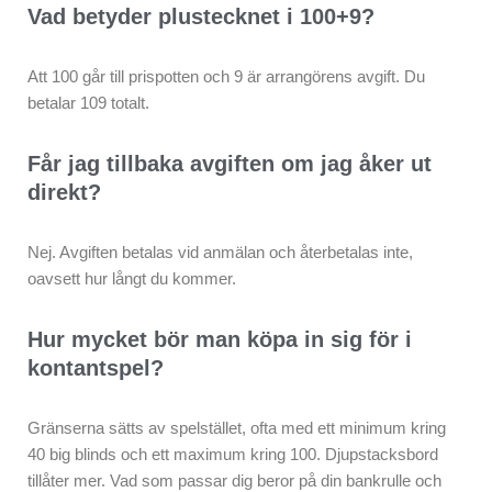
Vad betyder plustecknet i 100+9?
Att 100 går till prispotten och 9 är arrangörens avgift. Du
betalar 109 totalt.
Får jag tillbaka avgiften om jag åker ut
direkt?
Nej. Avgiften betalas vid anmälan och återbetalas inte,
oavsett hur långt du kommer.
Hur mycket bör man köpa in sig för i
kontantspel?
Gränserna sätts av spelstället, ofta med ett minimum kring
40 big blinds och ett maximum kring 100. Djupstacksbord
tillåter mer. Vad som passar dig beror på din bankrulle och