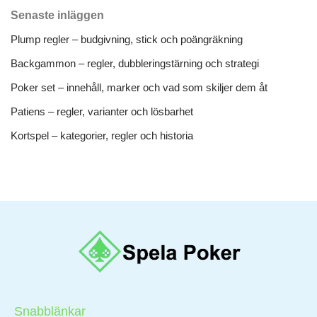
Senaste inläggen
Plump regler – budgivning, stick och poängräkning
Backgammon – regler, dubbleringstärning och strategi
Poker set – innehåll, marker och vad som skiljer dem åt
Patiens – regler, varianter och lösbarhet
Kortspel – kategorier, regler och historia
Snabblänkar