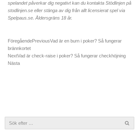
spelandet påverkar dig negativt kan du kontakta Stödlinjen på
stodlinjen.se eller stänga av dig från allt licensierat spel via
Spelpaus.se. Åldersgräns 18 år.
Föregående
Previous
Vad är en burn i poker? Så fungerar
brännkortet
Next
Vad är check-raise i poker? Så fungerar checkhöjning
Nästa