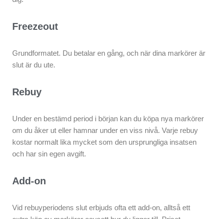
Freezeout
Grundformatet. Du betalar en gång, och när dina markörer är
slut är du ute.
Rebuy
Under en bestämd period i början kan du köpa nya markörer
om du åker ut eller hamnar under en viss nivå. Varje rebuy
kostar normalt lika mycket som den ursprungliga insatsen
och har sin egen avgift.
Add-on
Vid rebuyperiodens slut erbjuds ofta ett add-on, alltså ett