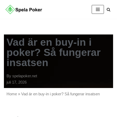
Hoppa
till
innehåll
Vad är en buy-in i
poker? Så fungerar
insatsen
By
spelapoker.net
juli 17, 2026
Home
»
Vad är en buy-in i poker? Så fungerar insatsen