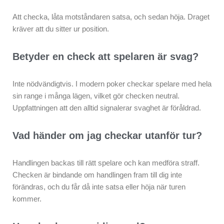
Att checka, låta motståndaren satsa, och sedan höja. Draget
kräver att du sitter ur position.
Betyder en check att spelaren är svag?
Inte nödvändigtvis. I modern poker checkar spelare med hela
sin range i många lägen, vilket gör checken neutral.
Uppfattningen att den alltid signalerar svaghet är föråldrad.
Vad händer om jag checkar utanför tur?
Handlingen backas till rätt spelare och kan medföra straff.
Checken är bindande om handlingen fram till dig inte
förändras, och du får då inte satsa eller höja när turen
kommer.