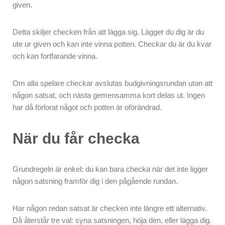
given.
Detta skiljer checken från att lägga sig. Lägger du dig är du
ute ur given och kan inte vinna potten. Checkar du är du kvar
och kan fortfarande vinna.
Om alla spelare checkar avslutas budgivningsrundan utan att
någon satsat, och nästa gemensamma kort delas ut. Ingen
har då förlorat något och potten är oförändrad.
När du får checka
Grundregeln är enkel: du kan bara checka när det inte ligger
någon satsning framför dig i den pågående rundan.
Har någon redan satsat är checken inte längre ett alternativ.
Då återstår tre val: syna satsningen, höja den, eller lägga dig.