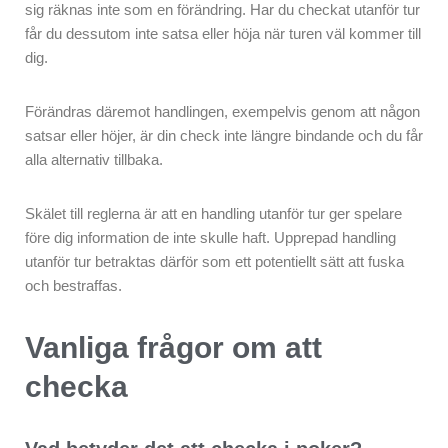
sig räknas inte som en förändring. Har du checkat utanför tur
får du dessutom inte satsa eller höja när turen väl kommer till
dig.
Förändras däremot handlingen, exempelvis genom att någon
satsar eller höjer, är din check inte längre bindande och du får
alla alternativ tillbaka.
Skälet till reglerna är att en handling utanför tur ger spelare
före dig information de inte skulle haft. Upprepad handling
utanför tur betraktas därför som ett potentiellt sätt att fuska
och bestraffas.
Vanliga frågor om att
checka