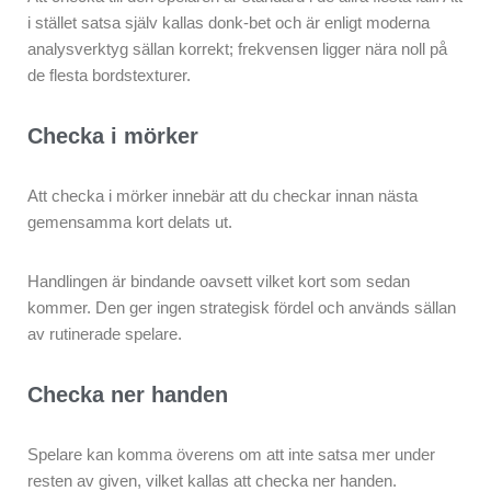
i stället satsa själv kallas donk-bet och är enligt moderna
analysverktyg sällan korrekt; frekvensen ligger nära noll på
de flesta bordstexturer.
Checka i mörker
Att checka i mörker innebär att du checkar innan nästa
gemensamma kort delats ut.
Handlingen är bindande oavsett vilket kort som sedan
kommer. Den ger ingen strategisk fördel och används sällan
av rutinerade spelare.
Checka ner handen
Spelare kan komma överens om att inte satsa mer under
resten av given, vilket kallas att checka ner handen.