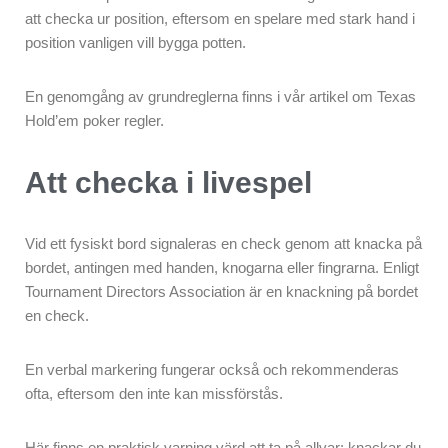
att checka ur position, eftersom en spelare med stark hand i
position vanligen vill bygga potten.
En genomgång av grundreglerna finns i vår artikel om Texas
Hold’em poker regler.
Att checka i livespel
Vid ett fysiskt bord signaleras en check genom att knacka på
bordet, antingen med handen, knogarna eller fingrarna. Enligt
Tournament Directors Association är en knackning på bordet
en check.
En verbal markering fungerar också och rekommenderas
ofta, eftersom den inte kan missförstås.
Här finns en praktisk varning värd att ta på allvar: knackar du