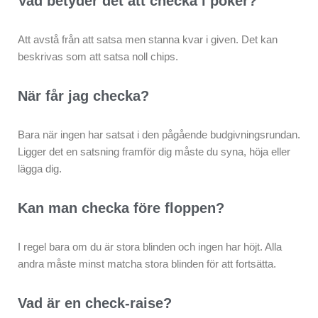
Vad betyder det att checka i poker?
Att avstå från att satsa men stanna kvar i given. Det kan
beskrivas som att satsa noll chips.
När får jag checka?
Bara när ingen har satsat i den pågående budgivningsrundan.
Ligger det en satsning framför dig måste du syna, höja eller
lägga dig.
Kan man checka före floppen?
I regel bara om du är stora blinden och ingen har höjt. Alla
andra måste minst matcha stora blinden för att fortsätta.
Vad är en check-raise?